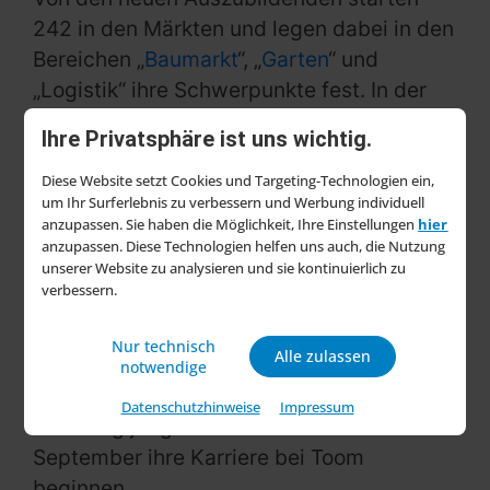
242 in den Märkten und legen dabei in den
Bereichen „
Baumarkt
“, „
Garten
“ und
„Logistik“ ihre Schwerpunkte fest. In der
Zentrale werden Auszubildende zu
Ihre Privatsphäre ist uns wichtig.
Kaufleuten für Büromanagement, Groß-
und Außenhandelsmanagement,
Diese Website setzt Cookies und Targeting-Technologien ein,
um Ihr Surferlebnis zu verbessern und Werbung individuell
Immobilenwirtschaft sowie im E-
anzupassen. Sie haben die Möglichkeit, Ihre Einstellungen
hier
Commerce ausgebildet. Im Zentrallager
anzupassen. Diese Technologien helfen uns auch, die Nutzung
unserer Website zu analysieren und sie kontinuierlich zu
Dietzenbach
beginnen drei Azubis ihre
verbessern.
Ausbildung zur Fachkraft für Lagerlogistik
und ein Azubi seine Ausbildung zum
Nur technisch
Alle zulassen
Kaufmann für Spedition und
notwendige
Logistikdienstleistung. Ein weiterer
Datenschutzhinweise
Impressum
Schwung junger Menschen wird am 1.
September ihre Karriere bei Toom
beginnen.