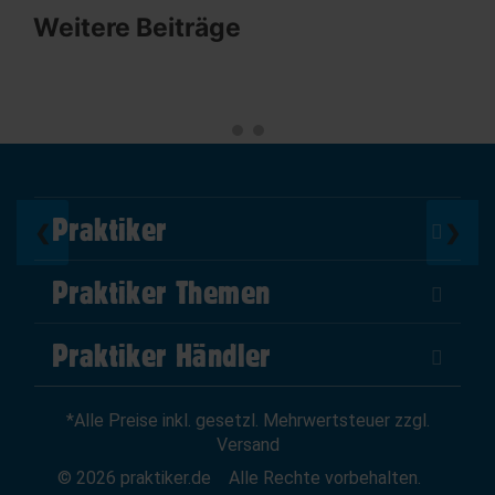
Weitere Beiträge
Praktiker
❮
❯
Über Uns
Praktiker Themen
Impressum
DIY Helden
AGB
Praktiker Händler
Marktplatz
Datenschutz
Als Händler verkaufen
Baumarktfinder
Widerrufsrecht
*Alle Preise inkl. gesetzl. Mehrwertsteuer zzgl.
Zum Händler-Login
Gutscheine
Widerruf erklären
Versand
Affiliate Partnerprogramm
News
© 2026 praktiker.de
Alle Rechte vorbehalten.