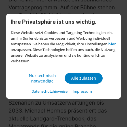
Vortragsprogramm. Auf der Bühne stehen
u.a. René Haßfeld (Vorsitzender der
Ihre Privatsphäre ist uns wichtig.
Geschäftsführung von
Toom
Baumarkt
)
und Sascha Kehrstephan (GfK), der über
Diese Website setzt Cookies und Targeting-Technologien ein,
um Ihr Surferlebnis zu verbessern und Werbung individuell
verändertes Nachfrageverhalten und
anzupassen. Sie haben die Möglichkeit, Ihre Einstellungen
hier
Potenziale im Handel referieren wird. Jan
anzupassen. Diese Technologien helfen uns auch, die Nutzung
Hatje (I*Am) spricht über „Mut, Marke,
unserer Website zu analysieren und sie kontinuierlich zu
verbessern.
Mensch – Resilienz im Marketing“, während
Jürgen Hanke von MarketMedia24 den
Nur technisch
„Sales Performance-REPORT
Alle zulassen
notwendige
Gartenbranche“ vorstellt. Dieser Bericht
Datenschutzhinweise
Impressum
bietet Trend-, Best- und Worst-Case-
Szenarien zu Umsatzerwartungen bis
2033. Michael Hermes präsentiert das
aktuelle Landgard-Trendbook, das
Megatrends für die grüne Branche