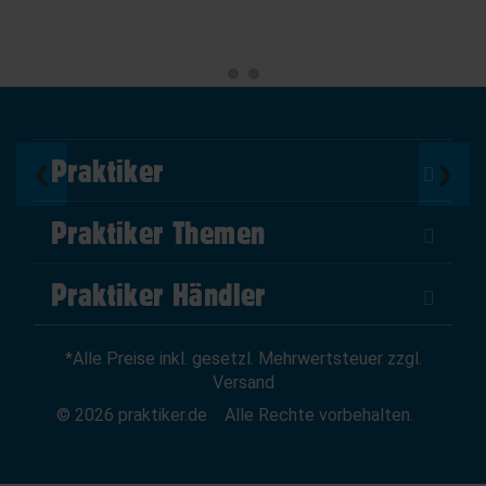
Praktiker
❮
❯
Über Uns
Praktiker Themen
Impressum
DIY Helden
AGB
Praktiker Händler
Marktplatz
Datenschutz
Als Händler verkaufen
Baumarktfinder
Widerrufsrecht
*Alle Preise inkl. gesetzl. Mehrwertsteuer zzgl.
Zum Händler-Login
Gutscheine
Widerruf erklären
Versand
Affiliate Partnerprogramm
News
© 2026 praktiker.de
Alle Rechte vorbehalten.
Kredit