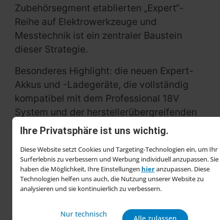
Zubehörsegment etablierten „Expert“-
Reihe auf Elektrowerkzeuge und
Messtechnik ist ein zentraler Baustein
dieser Strategie.
Besonderes Highlight: die neuen Expert-
Akkus und -Ladegeräte, die vollständig
kompatibel mit dem Professional 18V
System und der herstellerübergreifenden
AmpShare-Allianz sind. Diese umfasst
Ihre Privatsphäre ist uns wichtig.
mittlerweile 36 Partner – Tendenz
Diese Website setzt Cookies und Targeting-Technologien ein, um Ihr
steigend. In den kommenden zwei Jahren
Surferlebnis zu verbessern und Werbung individuell anzupassen. Sie
will Bosch Power Tools rund 2.000 neue
haben die Möglichkeit, Ihre Einstellungen
hier
anzupassen. Diese
Technologien helfen uns auch, die Nutzung unserer Website zu
Produkte entwickeln. Donato spricht von
analysieren und sie kontinuierlich zu verbessern.
einem „einzigartigen
Innovationsfeuerwerk“ – getragen von
Nur technisch
Alle zulassen