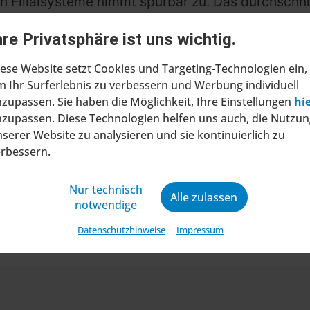
 Filialsysteme nimmt spürbar zu. Das durchschnit
tudie von 2024 (5,5 Jahre). Gleichzeitig bremsen
hre Privatsphäre ist uns wichtig.
ele Händler setzen daher eher auf einen gezielten
me zu ersetzen. Nur 22 Prozent planen einen voll
ese Website setzt Cookies und Targeting-Technologien ein,
e in den kommenden zwei Jahren verändern.
 Ihr Surferlebnis zu verbessern und Werbung individuell
zupassen. Sie haben die Möglichkeit, Ihre Einstellungen
hi
 Bild: Mit einem Durchschnittsalter von 6,9 Jahren 
zupassen. Diese Technologien helfen uns auch, die Nutzun
 Wechsel der Kassensoftware. Zunehmend im Fokus
serer Website zu analysieren und sie kontinuierlich zu
IT-Landschaft integrieren lassen und eine schnell
erbessern.
ty-Programme.
Nur technisch
nger nur der Ort des Bezahlens, sondern entwickelt
Alle zulassen
notwendige
ftsmodelle im Handel.
Datenschutzhinweise
Impressum