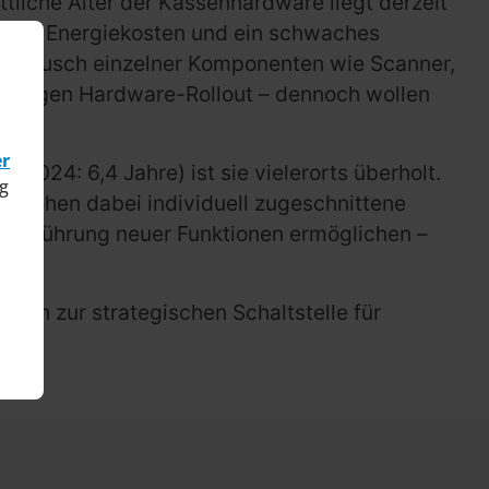
tliche Alter der Kassenhardware liegt derzeit
 hohe Energiekosten und ein schwaches
 Austausch einzelner Komponenten wie Scanner,
ständigen Hardware-Rollout – dennoch wollen
er
(2024: 6,4 Jahre) ist sie vielerorts überholt.
g
 stehen dabei individuell zugeschnittene
e Einführung neuer Funktionen ermöglichen –
 sich zur strategischen Schaltstelle für