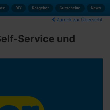
atz
DIY
Ratgeber
Gutscheine
News
Zurück zur Übersicht
Self-Service und