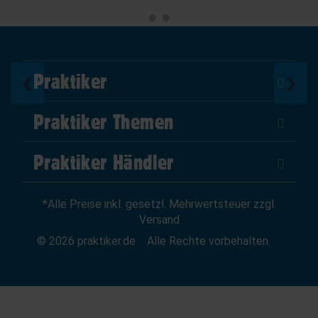
Praktiker
❮
❯
Über Uns
Praktiker Themen
Impressum
DIY Helden
AGB
Praktiker Händler
Marktplatz
Datenschutz
Als Händler verkaufen
Baumarktfinder
Widerrufsrecht
*Alle Preise inkl. gesetzl. Mehrwertsteuer zzgl.
Zum Händler-Login
Gutscheine
Widerruf erklären
Versand
Affiliate Partnerprogramm
News
© 2026 praktiker.de
Alle Rechte vorbehalten.
Kredit