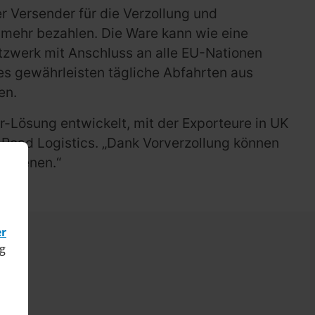
r Versender für die Verzollung und
mehr bezahlen. Die Ware kann wie eine
etzwerk mit Anschluss an alle EU-Nationen
es gewährleisten tägliche Abfahrten aus
en.
r-Lösung entwickelt, mit der Exporteure in UK
 Road Logistics. „Dank Vorverzollung können
bedienen.“
er
g