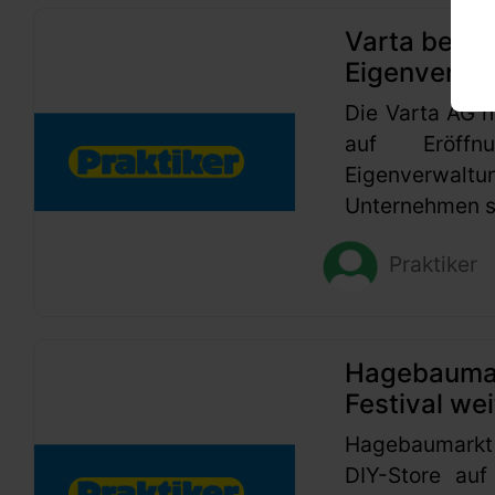
Varta beant
Eigenverwa
Die Varta AG h
auf Eröffn
Eigenverwaltu
Unternehmen se
Praktiker
Hagebaumark
Festival wei
Hagebaumarkt
DIY-Store auf