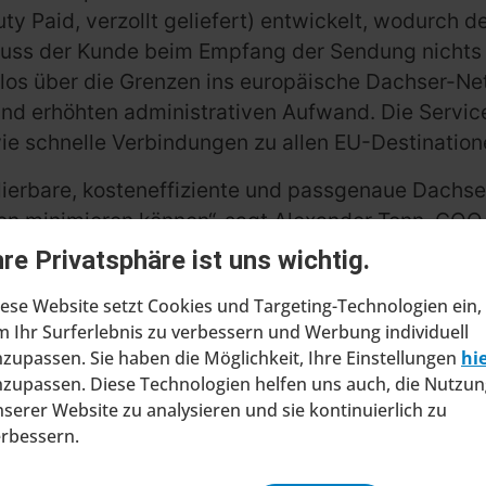
Paid, verzollt geliefert) entwickelt, wodurch de
muss der Kunde beim Empfang der Sendung nichts 
ahtlos über die Grenzen ins europäische Dachser-N
und erhöhten administrativen Aufwand. Die Servic
ie schnelle Verbindungen zu allen EU-Destination
lierbare, kosteneffiziente und passgenaue Dachse
en minimieren können“, sagt Alexander Tonn, COO
r mit vergleichbaren Laufzeiten wie vor dem Brexit 
hre Privatsphäre ist uns wichtig.
ese Website setzt Cookies und Targeting-Technologien ein,
 Ihr Surferlebnis zu verbessern und Werbung individuell
zupassen. Sie haben die Möglichkeit, Ihre Einstellungen
hi
zupassen. Diese Technologien helfen uns auch, die Nutzun
serer Website zu analysieren und sie kontinuierlich zu
erbessern.