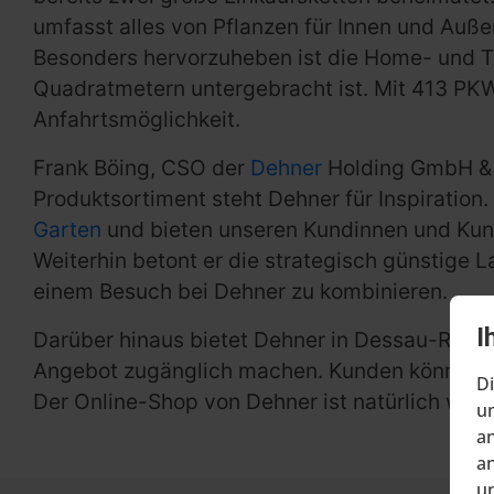
umfasst alles von Pflanzen für Innen und Auß
Besonders hervorzuheben ist die Home- und T
Quadratmetern untergebracht ist. Mit 413 PKW
Anfahrtsmöglichkeit.
Frank Böing, CSO der
Dehner
Holding GmbH & C
Produktsortiment steht Dehner für Inspiratio
Garten
und bieten unseren Kundinnen und Kund
Weiterhin betont er die strategisch günstige 
einem Besuch bei Dehner zu kombinieren.
I
Darüber hinaus bietet Dehner in Dessau-Roßla
Angebot zugänglich machen. Kunden können Pro
Di
Der Online-Shop von Dehner ist natürlich weit
um
an
an
un