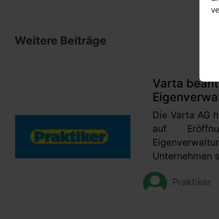
v
Weitere Beiträge
Varta beant
Eigenverwa
Die Varta AG h
auf Eröffn
Eigenverwaltu
Unternehmen se
Praktiker