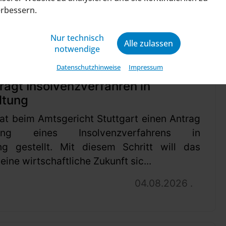
erbessern.
Nur technisch
Alle zulassen
notwendige
Datenschutzhinweise
Impressum
ragt Insolvenzverfahren in
ltung
at beim Amtsgericht Stuttgart einen Antrag
ung eines Insolvenzverfahrens in
ng gestellt. Mit diesem Schritt will das
ine wirtschaftliche Zukunft sic...
04.08.2026 .