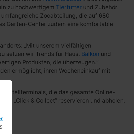
 hin zu hochwertigem
Tierfutter
und Zubehör.
 umfangreiche Zooabteilung, die auf 680
das Garten-Center zudem eine komfortable
ndorts: „Mit unserem vielfältigen
au setzen wir Trends für Haus,
Balkon
und
ertigen Produkten, die überzeugen.“
nden ermöglicht, ihren Wocheneinkauf mit
 Bestellterminals, die das gesamte Online-
er „Click & Collect“ reservieren und abholen.
er
g