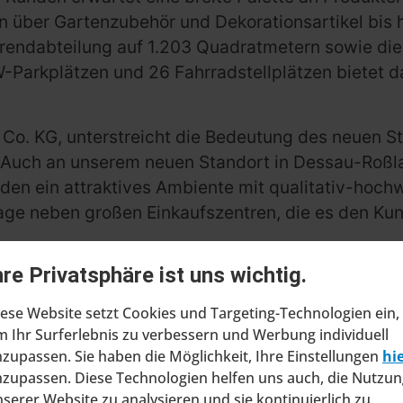
en über Gartenzubehör und Dekorationsartikel bis
rendabteilung auf 1.203 Quadratmetern sowie die
-Parkplätzen und 26 Fahrradstellplätzen bietet 
o. KG, unterstreicht die Bedeutung des neuen Sta
n. Auch an unserem neuen Standort in Dessau-Roßl
en ein attraktives Ambiente mit qualitativ-hochw
Lage neben großen Einkaufszentren, die es den Ku
hre Privatsphäre ist uns wichtig.
u modernen Kundenservice mit digitalen Info- und
dukte zur Lieferung nach Hause bestellen oder üb
ese Website setzt Cookies und Targeting-Technologien ein,
erhin 24/7 verfügbar.
 Ihr Surferlebnis zu verbessern und Werbung individuell
zupassen. Sie haben die Möglichkeit, Ihre Einstellungen
hi
zupassen. Diese Technologien helfen uns auch, die Nutzun
serer Website zu analysieren und sie kontinuierlich zu