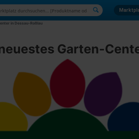
Marktpl
Center in Dessau-Roßlau
 neuestes Garten-Cent