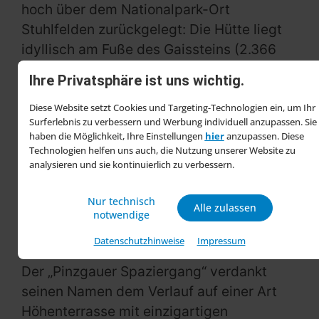
hoch über dem Nationalpark-Ort
Stuhlfelden zurückgelegt: Die Hütte liegt
idyllisch am Fuße des Gaissteins (2.366
m), einem der höchsten Grasberge
Ihre Privatsphäre ist uns wichtig.
Europas.
Diese Website setzt Cookies und Targeting-Technologien ein, um Ihr
Etappe 8 – Einzigartige Höhenwanderung
Surferlebnis zu verbessern und Werbung individuell anzupassen. Sie
haben die Möglichkeit, Ihre Einstellungen
hier
anzupassen. Diese
auf dem „Pinzgauer Spaziergang“
Technologien helfen uns auch, die Nutzung unserer Website zu
analysieren und sie kontinuierlich zu verbessern.
Die achte Tagesetappe führt von der
Bürglhütte am berühmten „Pinzgauer
Nur technisch
Alle zulassen
Spaziergang“ in Richtung Osten: Rund
notwendige
zehn Kilometer werden zurückgelegt –
Datenschutzhinweise
Impressum
immer knapp unter 2.000 Meter Seehöhe.
Der „Pinzgauer Spaziergang“ verdankt
seinen Namen dem Verlauf auf einer Art
Höhenterrasse mit einzigartigen