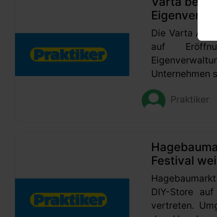
Varta beant
Eigenverwa
Die Varta AG h
auf Eröffn
Eigenverwaltu
Unternehmen se
Praktiker
Hagebaumark
Festival wei
Hagebaumarkt
DIY-Store auf
vertreten. Um