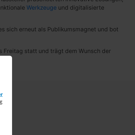
unktionale
Werkzeuge
und digitalisierte
ies sich erneut als Publikumsmagnet und bot
s Freitag statt und trägt dem Wunsch der
er
g