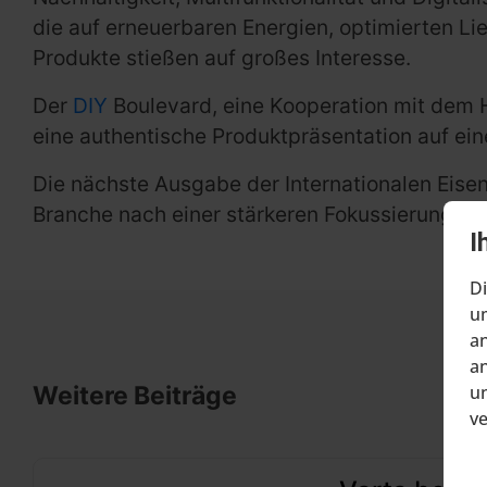
die auf erneuerbaren Energien, optimierten Li
Produkte stießen auf großes Interesse.
Der
DIY
Boulevard, eine Kooperation mit dem 
eine authentische Produktpräsentation auf ein
Die nächste Ausgabe der Internationalen Eise
Branche nach einer stärkeren Fokussierung au
I
Di
um
an
an
un
Weitere Beiträge
v