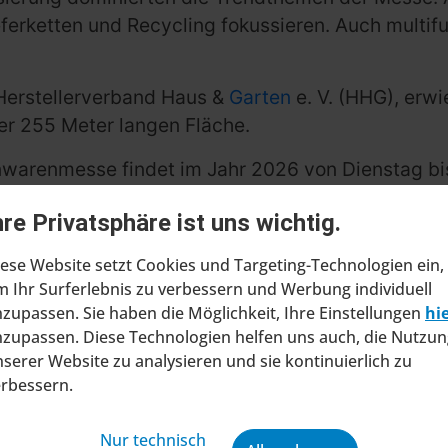
eferketten und Recycling fokussieren. Auch multif
Herstellerverband Haus &
Garten
e. V. (HHG), erw
er 255 Meter langen Fläche.
nwarenmesse findet im Jahr 2026 von Dienstag bi
f die Geschäftstage Rechnung.
hre Privatsphäre ist uns wichtig.
ese Website setzt Cookies und Targeting-Technologien ein,
 Ihr Surferlebnis zu verbessern und Werbung individuell
zupassen. Sie haben die Möglichkeit, Ihre Einstellungen
hi
zupassen. Diese Technologien helfen uns auch, die Nutzun
serer Website zu analysieren und sie kontinuierlich zu
erbessern.
Nur technisch