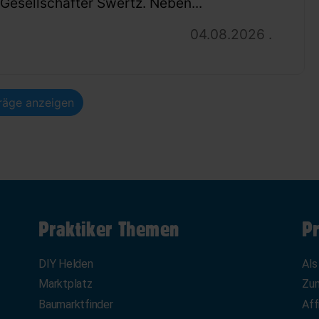
esellschafter Swertz. Neben...
04.08.2026 .
träge anzeigen
Praktiker Themen
Pr
DIY Helden
Als
Marktplatz
Zum
Baumarktfinder
Aff