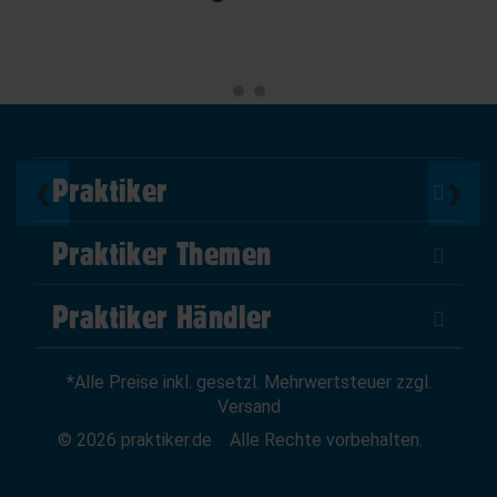
Praktiker
❮
❯
Über Uns
Praktiker Themen
Impressum
DIY Helden
AGB
Praktiker Händler
Marktplatz
Datenschutz
Als Händler verkaufen
Baumarktfinder
Widerrufsrecht
*Alle Preise inkl. gesetzl. Mehrwertsteuer zzgl.
Zum Händler-Login
Gutscheine
Widerruf erklären
Versand
Affiliate Partnerprogramm
News
© 2026 praktiker.de
Alle Rechte vorbehalten.
Kredit