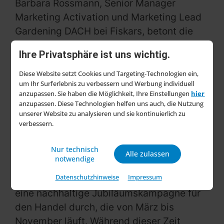
Barbara Rossmann, Senior Manager
Marketing Activation und Marketing Lead
Gardening DACH bei Fiskars, betont die
tiefe Verwurzelung des Unternehmens im
Ihre Privatsphäre ist uns wichtig.
Naturschutz: „Die Naturverbundenheit und
der Schutz der Natur sind seit 375 Jahren
Diese Website setzt Cookies und Targeting-Technologien ein,
um Ihr Surferlebnis zu verbessern und Werbung individuell
feste Bestandteile der Fiskars DNA. Wir
anzupassen. Sie haben die Möglichkeit, Ihre Einstellungen
hier
sind überzeugt, dass jeder einen Beitrag
anzupassen. Diese Technologien helfen uns auch, die Nutzung
unserer Website zu analysieren und sie kontinuierlich zu
für eine nachhaltigere Zukunft leisten kann
verbessern.
– sei es durch kleinere Handlungen im
Alltag oder durch spannende Events wie
Nur technisch
Alle zulassen
die Baumpflanzaktionen.“
notwendige
Datenschutzhinweise
Impressum
Zusätzlich zu dieser Aktion führt Fiskars
eine nachhaltige Jubiläumskampagne für
den Handel durch, die von März bis
November läuft. Während dieser Zeit