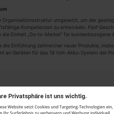
tum
e Organisationsstruktur umgesetzt, um der gest
fähige Kompetenzen zu entwickeln. Fünf Geschäft
 die Einheit „Go-to-Market“ für kundenbezogene A
die Einführung zahlreicher neuer Produkte, insb
t an Geräten für das 18 Volt-Akku-System der Powe
hre Privatsphäre ist uns wichtig.
ese Website setzt Cookies und Targeting-Technologien ein,
 Ihr Surferlebnis zu verbessern und Werbung individuell