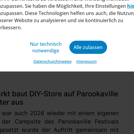
ragt Insolvenzverfahren in
zupassen. Sie haben die Möglichkeit, Ihre Einstellungen
hi
ltung
zupassen. Diese Technologien helfen uns auch, die Nutzun
serer Website zu analysieren und sie kontinuierlich zu
at beim Amtsgericht Stuttgart einen Antrag
erbessern.
ung eines Insolvenzverfahrens in
ng gestellt. Mit diesem Schritt will das
Nur technisch
Alle zulassen
ine wirtschaftliche Zukunft sic...
notwendige
04.08.2026 .
Datenschutzhinweise
Impressum
t baut DIY-Store auf Parookaville
ter aus
 war auch 2026 wieder mit einem eigenen
 der Campsite des Parookaville Festivals
gesetzt wurde der Auftritt gemeinsam mit