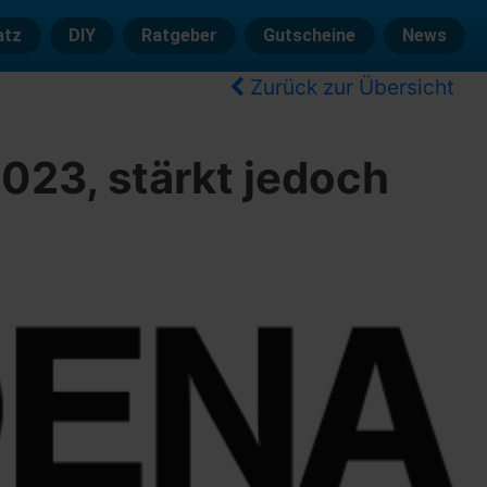
atz
DIY
Ratgeber
Gutscheine
News
Zurück zur Übersicht
023, stärkt jedoch