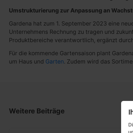
Umstrukturierung zur Anpassung an Wachs
Gardena hat zum 1. September 2023 eine neu
Unternehmens Rechnung zu tragen und zukunfts
Produktbereiche verantwortlich, ergänzt durch
Für die kommende Gartensaison plant Gardena 
um Haus und
Garten
. Zudem wird das Sortimen
Weitere Beiträge
I
Di
um