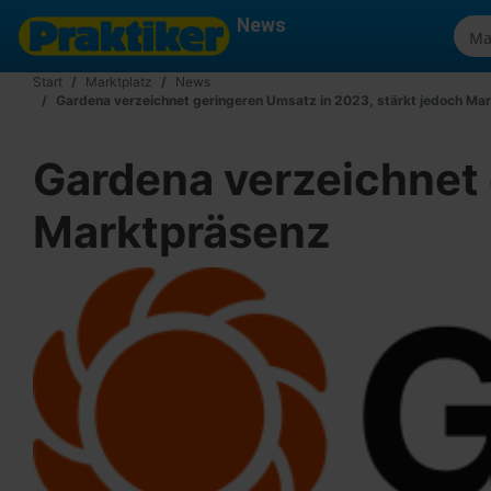
News
Start
Marktplatz
News
Gardena verzeichnet geringeren Umsatz in 2023, stärkt jedoch Ma
Gardena verzeichnet 
Marktpräsenz