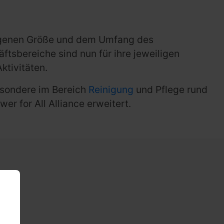
iegenen Größe und dem Umfang des
sbereiche sind nun für ihre jeweiligen
ktivitäten.
esondere im Bereich
Reinigung
und Pflege rund
r for All Alliance erweitert.