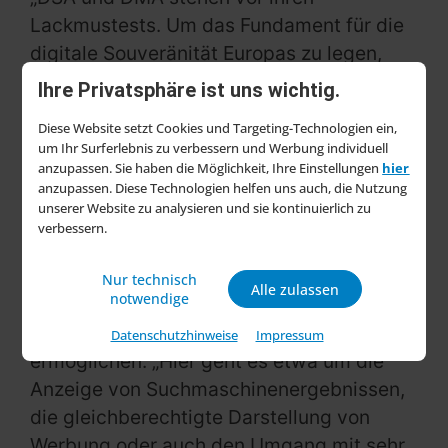
Lackmustests. Um das Fundament für die
digitale Souveränität Europas zu legen,
müssen die beiden digitalen Verordnungen
Ihre Privatsphäre ist uns wichtig.
jetzt auch konsequent durchgesetzt
Diese Website setzt Cookies und Targeting-Technologien ein,
werden“, erklärt Stephan Tromp,
um Ihr Surferlebnis zu verbessern und Werbung individuell
stellvertretender HDE-
anzupassen. Sie haben die Möglichkeit, Ihre Einstellungen
hier
anzupassen. Diese Technologien helfen uns auch, die Nutzung
Hauptgeschäftsführer. Die Europäische
unserer Website zu analysieren und sie kontinuierlich zu
Kommission müsse die Durchsetzung von
verbessern.
DSA und DMA gegenüber großen Tech-
Konzernen und Plattformen aus
Nur technisch
Alle zulassen
notwendige
Nordamerika und Asien sicherstellen, um
einen fairen Wettbewerb in Europa zu
Datenschutzhinweise
Impressum
ermöglichen. „Hier geht es etwa um die
Anzeige von Suchmaschinenergebnissen,
die gleichberechtigte Darstellung von
Werbung oder auch den Umgang mit sehr