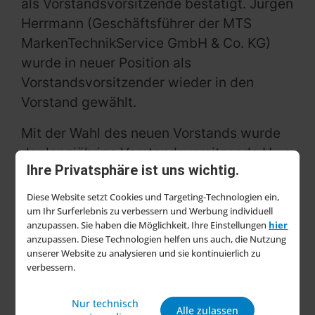
als Vorstandsvorsitzende bestätigt. Jürgen
Herrmann (Geschäftsführer der MTS
MarkenTechnikService GmbH & Co. KG)
wurde in neuer Position als
Vorstandsvorsitzender wieder in den
Vorstand gewählt.
Mit der Wahl des neuen Vorstands wurde
der langjährige Vorstandsvorsitzende Uwe
Ihre Privatsphäre ist uns wichtig.
Schröder (Geschäftsführender
Gesellschafter Sanitop-Wingenroth GmbH
Diese Website setzt Cookies und Targeting-Technologien ein,
& Co. KG) verabschiedet, da er sich nach
um Ihr Surferlebnis zu verbessern und Werbung individuell
anzupassen. Sie haben die Möglichkeit, Ihre Einstellungen
hier
16 Jahren aktiver Verbandsarbeit nicht
anzupassen. Diese Technologien helfen uns auch, die Nutzung
mehr zur Wahl gestellt hat. Einstimmig im
unserer Website zu analysieren und sie kontinuierlich zu
verbessern.
Amt bestätigt wurden zudem die
bisherigen Stellvertreter Friedrich Beier
Nur technisch
(Geschäftsbereichsleitung
DIY
-
Alle zulassen