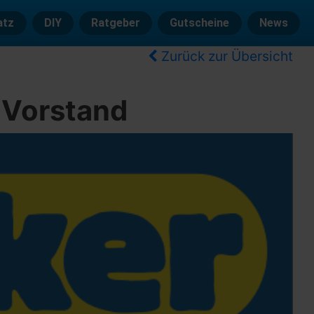
atz
DIY
Ratgeber
Gutscheine
News
Zurück zur Übersicht
 Vorstand