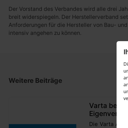
Der Vorstand des Verbandes wird alle drei Ja
breit widerspiegeln. Der Herstellerverband se
Anforderungen für die Hersteller von Bau- un
intensiv angehen zu können.
I
Di
um
an
Weitere Beiträge
an
un
v
Varta beant
Eigenverwa
Die Varta AG h