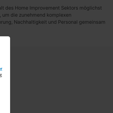
lfalt des Home Improvement Sektors möglichst
tze, um die zunehmend komplexen
ierung, Nachhaltigkeit und Personal gemeinsam
er
g