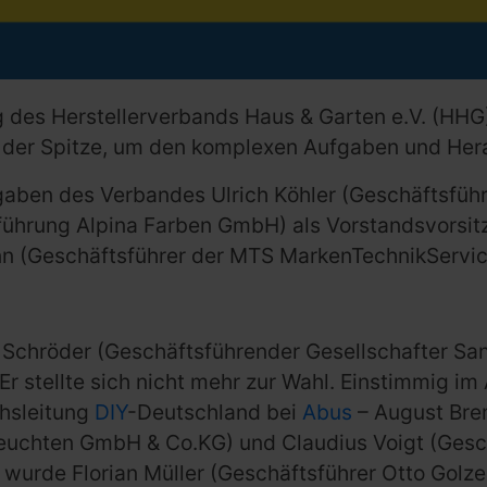
 des Herstellerverbands Haus & Garten e.V. (HHG)
an der Spitze, um den komplexen Aufgaben und He
gaben des Verbandes Ulrich Köhler (Geschäftsfü
ührung Alpina Farben GmbH) als Vorstandsvorsitze
n (Geschäftsführer der MTS MarkenTechnikServic
Schröder (Geschäftsführender Gesellschafter Sa
Er stellte sich nicht mehr zur Wahl. Einstimmig i
chsleitung
DIY
-Deutschland bei
Abus
– August Bre
Leuchten GmbH & Co.KG) und Claudius Voigt (Gesc
 wurde Florian Müller (Geschäftsführer Otto Golz