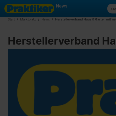
News
Start
Marktplatz
News
Herstellerverband Haus & Garten mit n
Herstellerverband H