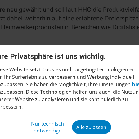
hre neu gewählt und soll laut HHG die Produktvie
tzt dabei weiterhin auf eine erfahrene Dreierspi
d Heimwerkerprodukten in Bereichen wie Digitalis
hre Privatsphäre ist uns wichtig.
ese Website setzt Cookies und Targeting-Technologien ein,
 Ihr Surferlebnis zu verbessern und Werbung individuell
zupassen. Sie haben die Möglichkeit, Ihre Einstellungen
hi
zupassen. Diese Technologien helfen uns auch, die Nutzun
serer Website zu analysieren und sie kontinuierlich zu
erbessern.
ragt Insolvenzverfahren in
ltung
Nur technisch
Alle zulassen
notwendige
at beim Amtsgericht Stuttgart einen Antrag