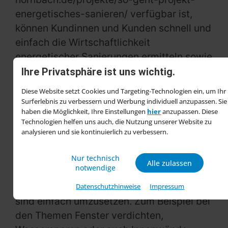
energetisches-sanieren/ verfügbar ist,
können Kundinnen und Kunden schnell und
einfach die Wirtschaftlichkeit
energetischer Sanierungen ermitteln sowie
mögliche Fördermittel aufdecken.
Ihre Privatsphäre ist uns wichtig.
Diese Website setzt Cookies und Targeting-Technologien ein, um Ihr
Informative Veranstaltungen in den
Surferlebnis zu verbessern und Werbung individuell anzupassen. Sie
Märkten
haben die Möglichkeit, Ihre Einstellungen
hier
anzupassen. Diese
Technologien helfen uns auch, die Nutzung unserer Website zu
Kunden können sich bei den
analysieren und sie kontinuierlich zu verbessern.
Veranstaltungen in den Filialen umfassend
informieren. „Die fachliche Beratung hat
Nur technisch
Alle zulassen
notwendige
für uns einen hohen Stellenwert. Viele
Projekte, die wir in den Märkten vorstellen,
Datenschutzhinweise
Impressum
sind einfach umzusetzen. Zum Beispiel bei
den Themen Fenster verdichten,