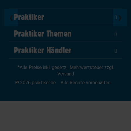
Praktiker
❮
❯
Über Uns
Praktiker Themen
Impressum
DIY Helden
AGB
Praktiker Händler
Marktplatz
Datenschutz
Als Händler verkaufen
Baumarktfinder
Widerrufsrecht
*Alle Preise inkl. gesetzl. Mehrwertsteuer zzgl.
Zum Händler-Login
Gutscheine
Widerruf erklären
Versand
Affiliate Partnerprogramm
News
© 2026 praktiker.de
Alle Rechte vorbehalten.
Kredit