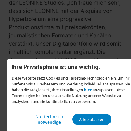
der LEONINE Studios: „Ich freue mich sehr,
dass sich LEONINE mit der Akquise von
Hyperbole um eine progressive
Produktionsfirma mit preisgekrönten,
journalistischen Formaten und Kanälen
verstärkt. Unser Digitalportfolio wird somit
inhaltlich komplementär ergänzt. Die
Zugehörigkeit zu LEONINE, wird Hyperbole
Ihre Privatsphäre ist uns wichtig.
weitere Wachstumsperspektiven eröffnen
– zum Beispiel durch den Zugang zu
Diese Website setzt Cookies und Targeting-Technologien ein, um Ihr
unserem breiten Talent-Netzwerk.
Surferlebnis zu verbessern und Werbung individuell anzupassen. Sie
haben die Möglichkeit, Ihre Einstellungen
hier
anzupassen. Diese
Gemeinsam mit dem Team um Bastian
Technologien helfen uns auch, die Nutzung unserer Website zu
Asdonk freue ich mich, die Entwicklung
analysieren und sie kontinuierlich zu verbessern.
voranzutreiben und den Erfolg von
Hyperbole fortzuschreiben.“
Nur technisch
Alle zulassen
notwendige
Das Segment LEONINE Production umfasst