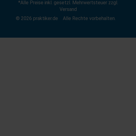
*Alle Preise inkl. gesetzl. Mehrwertsteuer zzgl.
Zum Händler-Login
Gutscheine
Widerruf erklären
Versand
Affiliate Partnerprogramm
News
© 2026 praktiker.de
Alle Rechte vorbehalten.
Kredit