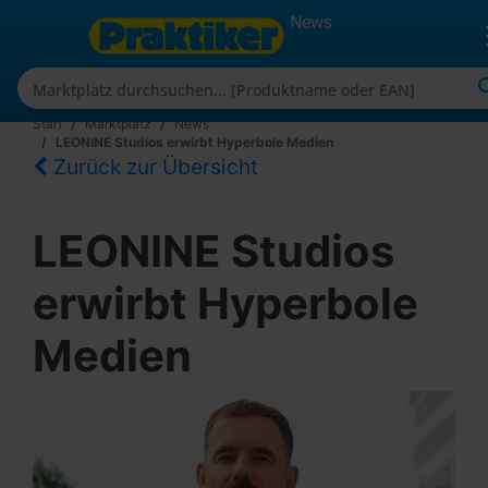
News
Start
Marktplatz
News
LEONINE Studios erwirbt Hyperbole Medien
Zurück zur Übersicht
LEONINE Studios
erwirbt Hyperbole
Medien