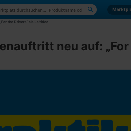
Marktpl
„For the Drivers“ als Leitidee
enauftritt neu auf: „For