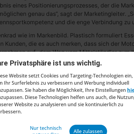
gebnis eines Positionierungsprozesses, der die Mar
möglichen genau das“, sagt der Marketingleiter. „
Rennsportkompetenz und die enge Verbindung zu u
Lenkrad wie im Markenbild. Plastisch formuliert Es
 Kunden, die es auch merken, dass sich der Moto
nternehmen auf „dem Weg vom Mittelständler zum K
hre Privatsphäre ist uns wichtig.
ese Website setzt Cookies und Targeting-Technologien ein,
 Ihr Surferlebnis zu verbessern und Werbung individuell
zupassen. Sie haben die Möglichkeit, Ihre Einstellungen
hi
zupassen. Diese Technologien helfen uns auch, die Nutzun
serer Website zu analysieren und sie kontinuierlich zu
erbessern.
ragt Insolvenzverfahren in
Nur technisch
Alle zulassen