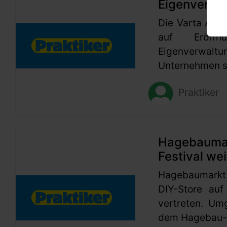
Eigenverwa
Die Varta AG h
auf Eröffn
Eigenverwaltu
Unternehmen se
Praktiker
Hagebaumark
Festival wei
Hagebaumarkt
DIY-Store auf
vertreten. Um
dem Hagebau-G