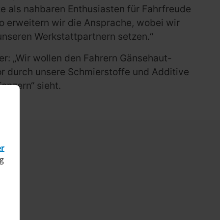
ke als nahbaren Enthusiasten für Fahrfreude
So erweitern wir die Ansprache, wobei wir
nseren Werkstattpartnern setzen.“
ser: „Wir wollen den Fahrern Gänsehaut-
r durch unsere Schmierstoffe und Additive
onzern“ sieht.
er
g