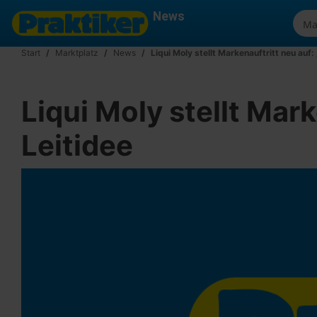
News
Start
Marktplatz
News
Liqui Moly stellt Markenauftritt neu auf: 
Liqui Moly stellt Mark
Leitidee