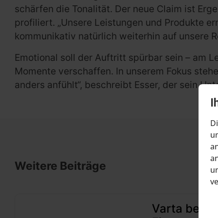
schärfen die Tonalität. Der neue Claim ist Er
profiliert. „Unsere Leistungen und Produkte er
kommunikativ natürlich weiterhin auf unsere 
Emotional soll der Auftritt spürbar sein – am 
Momente verschaffen. In unserem Fokus stehen
anders anfühlt“, beschreibt Esser, der sein U
I
Di
um
an
an
Weitere Beiträge
un
v
Varta beant