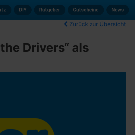
atz
DIY
Ratgeber
Gutscheine
News
Zurück zur Übersicht
 the Drivers“ als