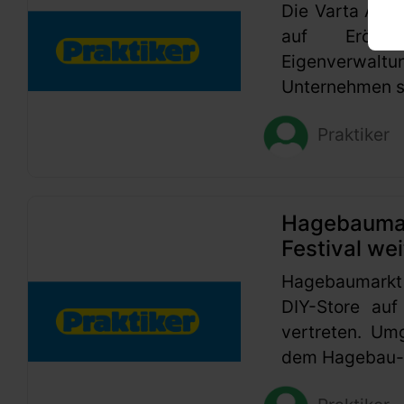
Die Varta AG h
auf Eröffn
Eigenverwaltu
Unternehmen se
Praktiker
Hagebaumark
Festival wei
Hagebaumarkt
DIY-Store auf
vertreten. Um
dem Hagebau-G