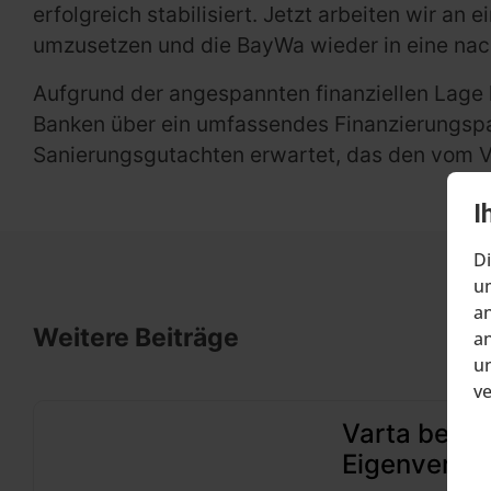
erfolgreich stabilisiert. Jetzt arbeiten wir a
umzusetzen und die BayWa wieder in eine nach
Aufgrund der angespannten finanziellen Lage 
Banken über ein umfassendes Finanzierungspak
Sanierungsgutachten erwartet, das den vom Vo
I
Di
um
an
Weitere Beiträge
an
un
v
Varta beant
Eigenverwa