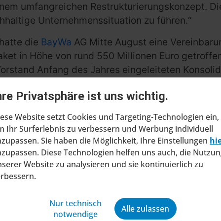
n einem umfangreichen Restrukturierungskonzept. Die
haltige Unternehmenssituation zu führen.“
hatte die
BayWa
AG Mitte August eine Vereinbarun
et in Höhe von rund 550 Millionen Euro getroffe
rstand Anfang des Jahres eingeleiteten Konsolidi
hre Privatsphäre ist uns wichtig.
ese Website setzt Cookies und Targeting-Technologien ein,
 Ihr Surferlebnis zu verbessern und Werbung individuell
zupassen. Sie haben die Möglichkeit, Ihre Einstellungen
hi
zupassen. Diese Technologien helfen uns auch, die Nutzun
serer Website zu analysieren und sie kontinuierlich zu
erbessern.
ragt Insolvenzverfahren in
Nur technisch
ltung
Alle zulassen
notwendige