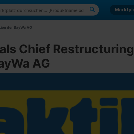
Marktpl
ation der BayWa AG
als Chief Restructuring
BayWa AG