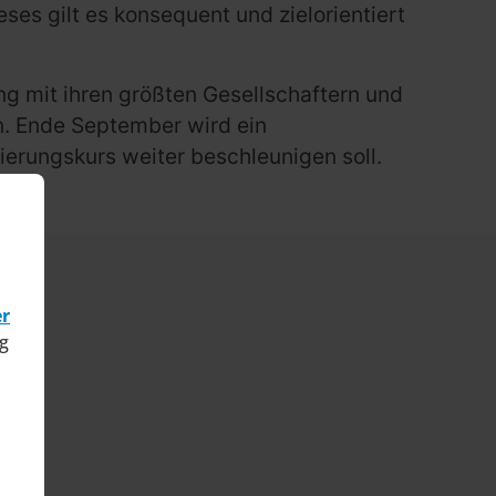
ses gilt es konsequent und zielorientiert
g mit ihren größten Gesellschaftern und
n. Ende September wird ein
erungskurs weiter beschleunigen soll.
er
g