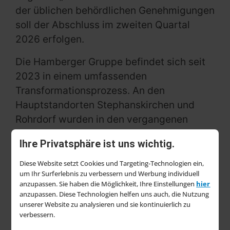
der üblichen behördlichen Genehmigungen
soll der Abschluss im zweiten Quartal
2026 erfolgen.
Die Hamberger Gruppe befindet sich seit
2023 in einem umfassenden
Transformationsprozess. An den
Hauptstandorten Stephanskirchen und
Rohrdorf wurden in den vergangenen
Jahren insgesamt mehr als 200
Ihre Privatsphäre ist uns wichtig.
Arbeitsplätze in Produktion, Vertrieb und
Verwaltung abgebaut, zuletzt Ende 2025
Diese Website setzt Cookies und Targeting-Technologien ein,
um Ihr Surferlebnis zu verbessern und Werbung individuell
im Geschäftsbereich Sanitary. Parallel
anzupassen. Sie haben die Möglichkeit, Ihre Einstellungen
hier
dazu investierte das Unternehmen nach
anzupassen. Diese Technologien helfen uns auch, die Nutzung
eigenen Angaben erheblich in die
unserer Website zu analysieren und sie kontinuierlich zu
verbessern.
Modernisierung und Automatisierung der