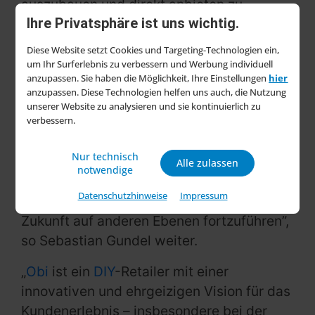
auszubauen und direkt anbieten zu
Ihre Privatsphäre ist uns wichtig.
können. Und an unsere neuen Kolleginnen
und Kollegen sage ich ein ganz herzliches
Diese Website setzt Cookies und Targeting-Technologien ein,
Willkommen bei Obi”, sagt Dr. Sebastian
um Ihr Surferlebnis zu verbessern und Werbung individuell
anzupassen. Sie haben die Möglichkeit, Ihre Einstellungen
hier
Gundel, Chief Executive Officer von OBI.
anzupassen. Diese Technologien helfen uns auch, die Nutzung
„Ich danke dem Migros-Genossenschafts-
unserer Website zu analysieren und sie kontinuierlich zu
verbessern.
Bund für eine partnerschaftliche
Zusammenarbeit in den letzten 25 Jahren,
Nur technisch
die von gegenseitiger Wertschätzung und
Alle zulassen
notwendige
Erfolg geprägt war. Ich freue mich, dieses
Datenschutzhinweise
Impressum
partnerschaftliche Verhältnis auch in der
Zukunft auf anderen Ebenen fortzuführen”,
so Sebastian Gundel weiter.
„
Obi
ist ein
DIY
-Retailer mit einer
innovativen und ehrgeizigen Vision für das
Kundenerlebnis – insbesondere bei der