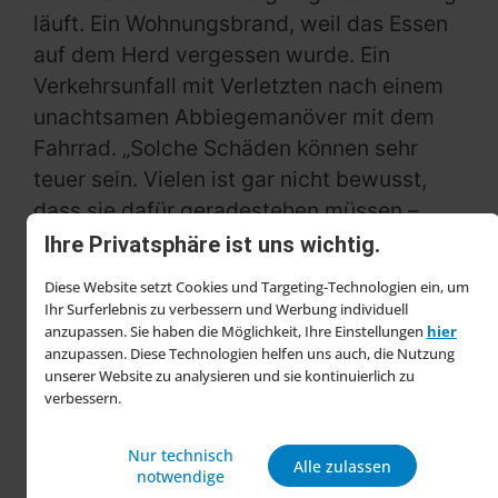
läuft. Ein Wohnungsbrand, weil das Essen
auf dem Herd vergessen wurde. Ein
Verkehrsunfall mit Verletzten nach einem
unachtsamen Abbiegemanöver mit dem
Fahrrad. „Solche Schäden können sehr
teuer sein. Vielen ist gar nicht bewusst,
dass sie dafür geradestehen müssen –
unter Umständen zahlen sie ihr Leben
Ihre Privatsphäre ist uns wichtig.
lang“, erklärt Barthelmann. Die
Diese Website setzt Cookies und Targeting-Technologien ein, um
Privathaftpflicht hilft auch, wenn Dritte
Ihr Surferlebnis zu verbessern und Werbung individuell
unberechtigte Ansprüche stellen. Dann
anzupassen. Sie haben die Möglichkeit, Ihre Einstellungen
hier
anzupassen. Diese Technologien helfen uns auch, die Nutzung
übernimmt sie die Funktion einer
unserer Website zu analysieren und sie kontinuierlich zu
Rechtsschutzversicherung und wehrt die
verbessern.
Forderungen ab.
Nur technisch
Alle zulassen
Für R+V-Versicherte, die Menschen aus
notwendige