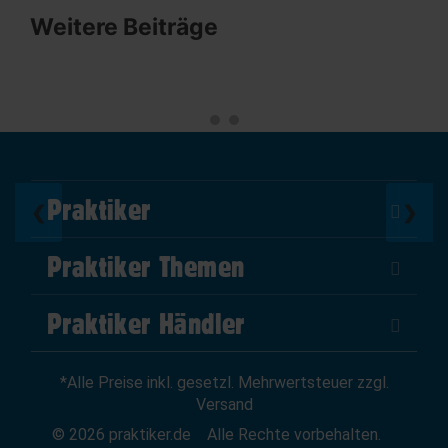
Weitere Beiträge
Praktiker
❮
❯
Über Uns
Praktiker Themen
Impressum
DIY Helden
AGB
Praktiker Händler
Marktplatz
Datenschutz
Als Händler verkaufen
Baumarktfinder
Widerrufsrecht
*Alle Preise inkl. gesetzl. Mehrwertsteuer zzgl.
Zum Händler-Login
Gutscheine
Widerruf erklären
Versand
Affiliate Partnerprogramm
News
© 2026 praktiker.de
Alle Rechte vorbehalten.