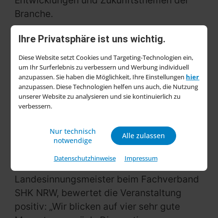
Entwicklungen und Zukunftsthemen der
Branche.
„Die SHK+E Essen hat einmal mehr
Ihre Privatsphäre ist uns wichtig.
gezeigt, wie wichtig der persönliche
Diese Website setzt Cookies und Targeting-Technologien ein,
Austausch für die Weiterentwicklung der
um Ihr Surferlebnis zu verbessern und Werbung individuell
Branche ist. Als Plattform für Innovationen,
anzupassen. Sie haben die Möglichkeit, Ihre Einstellungen
hier
anzupassen. Diese Technologien helfen uns auch, die Nutzung
Wissenstransfer und Vernetzung bringt sie
unserer Website zu analysieren und sie kontinuierlich zu
die relevanten Marktteilnehmer zusammen
verbessern.
und setzt wichtige Impulse für die
Zukunft“, erklärt Oliver P. Kuhrt,
Nur technisch
Alle zulassen
notwendige
Geschäftsführer der Messe Essen.
Datenschutzhinweise
Impressum
Auch Ulrich Grommes,
Landesinnungsmeister beim Fachverband
SHK NRW, bewertet die Veranstaltung
positiv: „Wir blicken auf vier sehr gute