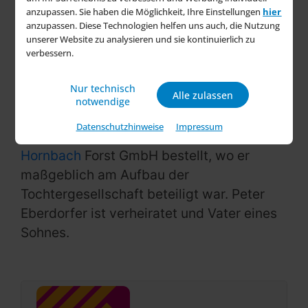
anzupassen. Sie haben die Möglichkeit, Ihre Einstellungen
hier
Der gebürtige Steirer ist seit 15 Jahren bei
anzupassen. Diese Technologien helfen uns auch, die Nutzung
Hornbach tätig. Er begann 2010 in
unserer Website zu analysieren und sie kontinuierlich zu
verbessern.
Österreich als Einkaufsassistent und
übernahm in den folgenden Jahren
Nur technisch
Alle zulassen
verschiedene Positionen in der Verwaltung
notwendige
im pfälzischen Bornheim. Im Jahr 2019
Datenschutzhinweise
Impressum
wurde er zum Geschäftsführer der
Hornbach
Forst GmbH bestellt, wo er
maßgeblich am Aufbau der
Tochtergesellschaft beteiligt war. Peter
Eberdorfer ist verheiratet und Vater eines
Sohnes.