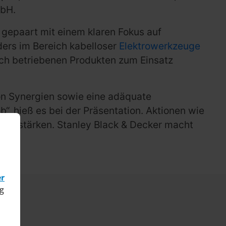
mbH.
, gepaart mit einem klaren Fokus auf
ders im Bereich kabelloser
Elektrowerkzeuge
isch betriebenen Produkten zum Einsatz
von Synergien sowie eine adäquate
“, hieß es bei der Präsentation. Aktionen wie
ndel stärken. Stanley Black & Decker macht
er
g