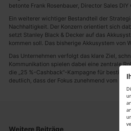
betonte Frank Rosenbauer, Director Sales DI
Ein weiterer wichtiger Bestandteil der Strateg
Nachhaltigkeit. Der Konzern orientiert sich d
setzt Stanley Black & Decker auf das Akkusyst
kommen soll. Das bisherige Akkusystem von W
Das Unternehmen verfolgt das klare Ziel, schn
Kommunikation spielen dabei eine zentrale Roll
die „25 %-Cashback“-Kampagne für bestimm
I
deutlich, dass der Fokus zunehmend vom Fach
Di
um
an
an
un
v
Weitere Beiträge