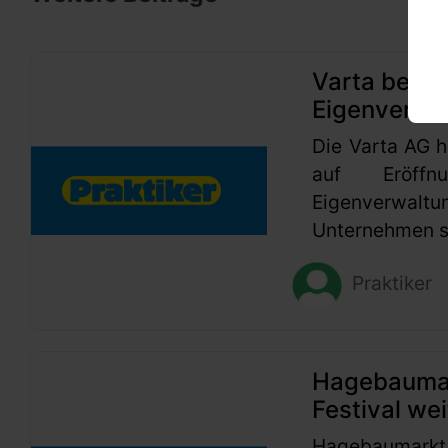
Varta beant
Eigenverwa
Die Varta AG h
auf Eröffn
Eigenverwaltu
Unternehmen se
Praktiker
Hagebaumark
Festival wei
Hagebaumarkt