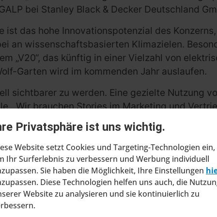
Y GALP bei Stanley Black & Decker Deutschland G
ie ist das hohe Innovationspotenzial des Konzerns
abei an wissenschaftsbasierten Klimazielen. Beson
em „V20“, das künftig in einer Vielzahl von elektr
olf-Garten wird im kommenden Jahr auslaufen.
ell sichtbarer zu werden. Eine gezielte Nutzung 
e. „Wir brauchen Stories im Marketing und Vertrieb
te
Wolf-Garten
-Produkte sollen zusätzlich den Ha
hre Privatsphäre ist uns wichtig.
handel auf den Baumarkt verlagert wird.
ese Website setzt Cookies und Targeting-Technologien ein,
 Ihr Surferlebnis zu verbessern und Werbung individuell
zupassen. Sie haben die Möglichkeit, Ihre Einstellungen
hi
zupassen. Diese Technologien helfen uns auch, die Nutzun
serer Website zu analysieren und sie kontinuierlich zu
erbessern.