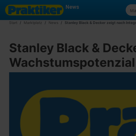
News
Start
Marktplatz
News
Stanley Black & Decker zeigt nach Inte
Stanley Black & Decke
Wachstumspotenzial