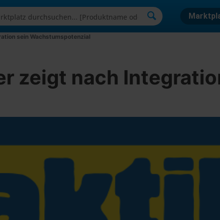
Marktpl
gration sein Wachstumspotenzial
r zeigt nach Integratio