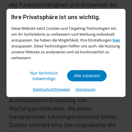
der Funktionsfähigkeit und Sicherheit der
Geräte sowie die Entfernung von groben
Ihre Privatsphäre ist uns wichtig.
Schmutzrückständen. Die „Stihl
Diese Website setzt Cookies und Targeting-Technologien ein,
Inspektion“, die speziell für Privatkunden
um Ihr Surferlebnis zu verbessern und Werbung individuell
empfohlen wird, beinhaltet darüber hinaus
anzupassen. Sie haben die Möglichkeit, Ihre Einstellungen
hier
den Austausch von modellspezifischen
anzupassen. Diese Technologien helfen uns auch, die Nutzung
unserer Website zu analysieren und sie kontinuierlich zu
Stihl Original-Wartungsteilen, das
verbessern.
Durchführen von Kalibrierungen und
Softwareupdates sowie eine intensive
Nur technisch
Alle zulassen
Reinigung.
notwendige
Datenschutzhinweise
Impressum
Alle Pakete ermöglichen eine
automatisierte Erstellung von
Wartungsprotokollen, die einen
transparenten Leistungsnachweis bieten.
Zudem erinnert eine Serviceplakette die