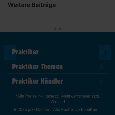
Weitere Beiträge
Praktiker
❮
❯
Über Uns
Praktiker Themen
Impressum
DIY Helden
AGB
Praktiker Händler
Marktplatz
Datenschutz
Als Händler verkaufen
Baumarktfinder
Widerrufsrecht
*Alle Preise inkl. gesetzl. Mehrwertsteuer zzgl.
Zum Händler-Login
Gutscheine
Widerruf erklären
Versand
Affiliate Partnerprogramm
News
© 2026 praktiker.de
Alle Rechte vorbehalten.