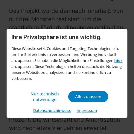
Das Projekt wurde demnach innerhalb von
nur drei Monaten realisiert, um die
staatlichen Förderbedingungen optimal zu
nutzen. Die Photovoltaikanlage erreicht
Ihre Privatsphäre ist uns wichtig.
laut Konzern eine prognostizierte
Diese Website setzt Cookies und Targeting-Technologien ein,
Jahresleistung von rund 224 MWh und
um Ihr Surferlebnis zu verbessern und Werbung individuell
deckt damit etwa 65 Prozent des
anzupassen. Sie haben die Möglichkeit, Ihre Einstellungen
hier
anzupassen. Diese Technologien helfen uns auch, die Nutzung
Strombedarfs am Standort. Der
unserer Website zu analysieren und sie kontinuierlich zu
ökologische Effekt zeigt sich in einer
verbessern.
jährlichen CO2-Einsparung von rund 250
Nur technisch
Tonnen. Die Anlage ist auf eine garantierte
Alle zulassen
notwendige
Lebensdauer von 25 Jahren ausgelegt, bei
Datenschutzhinweise
Impressum
einer Mindestleistungsgarantie von 85
Prozent. Die wirtschaftliche Amortisation
wird nach etwa vier Jahren erwartet.