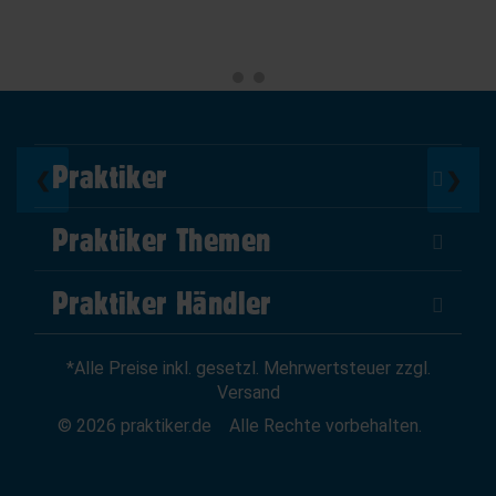
Praktiker
❮
❯
Über Uns
Praktiker Themen
Impressum
DIY Helden
AGB
Praktiker Händler
Marktplatz
Datenschutz
Als Händler verkaufen
Baumarktfinder
Widerrufsrecht
*Alle Preise inkl. gesetzl. Mehrwertsteuer zzgl.
Zum Händler-Login
Gutscheine
Widerruf erklären
Versand
Affiliate Partnerprogramm
News
© 2026 praktiker.de
Alle Rechte vorbehalten.
Kredit