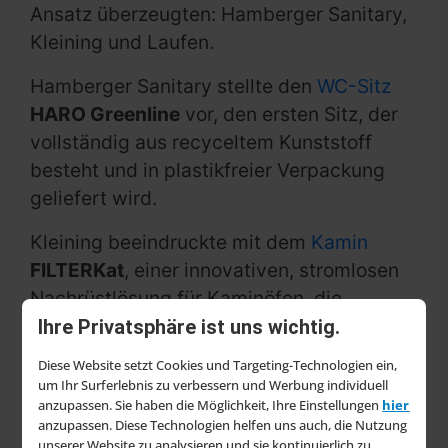
Ansatz überzeugten: Hamberger Sanitary,
Kleining und Laufen.
Hamberger Sanitary stellte den
WC-Sitz
HARO Greenline
vor, den ersten Sitz, der
vollständig aus recyceltem Kunststoff
besteht und in plastikfreier Verpackung
geliefert wird.
Kleining beeindruckte mit dem
Kamin
FILTERKat
, einer innovativen, stromlosen
Nachrüstlösung für Kaminöfen, die
Feinstaub und Schadstoffe drastisch
Ihre Privatsphäre ist uns wichtig.
reduziert.
Diese Website setzt Cookies und Targeting-Technologien ein,
um Ihr Surferlebnis zu verbessern und Werbung individuell
Laufen überzeugte mit dem weltweit
anzupassen. Sie haben die Möglichkeit, Ihre Einstellungen
hier
ersten elektrischen, CO₂-freien Tunnelofen
anzupassen. Diese Technologien helfen uns auch, die Nutzung
unserer Website zu analysieren und sie kontinuierlich zu