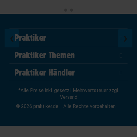
Praktiker
❮
❯
Über Uns
Praktiker Themen
Impressum
DIY Helden
AGB
Praktiker Händler
Marktplatz
Datenschutz
Als Händler verkaufen
Baumarktfinder
Widerrufsrecht
*Alle Preise inkl. gesetzl. Mehrwertsteuer zzgl.
Zum Händler-Login
Gutscheine
Widerruf erklären
Versand
Affiliate Partnerprogramm
News
© 2026 praktiker.de
Alle Rechte vorbehalten.
Kredit