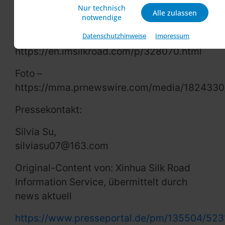
des vergangenen Jahrzehnts
Nur technisch
Alle zulassen
aufgenommen.
notwendige
Original Link:
Datenschutzhinweise
Impressum
https://en.imsilkroad.com/p/328070.html
Foto –
https://mma.prnewswire.com/media/1824330
Pressekontakt:
Silvia Su,
silviasu07@163.com
Original-Content von: Xinhua Silk Road
Information Service, übermittelt durch
news aktuell
https://www.presseportal.de/pm/135504/52