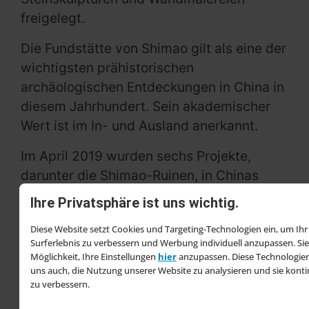
freigelegt.
Die Fundstätte von Shimao gilt als eine der
wichtigsten prähistorischen
archäologischen Entdeckungen in China in
diesem Jahrhundert. Sein akademischer
Wert ist im In- und Ausland anerkannt.
Im April 2019 wurden sechs Projekte,
darunter die Shimao-Ruinen, in Chinas
Vorschlagsliste für Welterbestätten
Ihre Privatsphäre ist uns wichtig.
aufgenommen. Darüber hinaus wurde die
Diese Website setzt Cookies und Targeting-Technologien ein, um Ihr
neolithische Stadt Shimao im Dezember
Surferlebnis zu verbessern und Werbung individuell anzupassen. Si
2020 von der US-amerikanischen
Möglichkeit, Ihre Einstellungen
hier
anzupassen. Diese Technologien
Zeitschrift Archaeology in die Liste der
uns auch, die Nutzung unserer Website zu analysieren und sie kontin
zu verbessern.
zehn wichtigsten archäologischen Funde