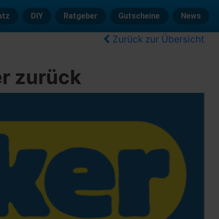
atz
DIY
Ratgeber
Gutscheine
News
Zurück zur Übersicht
r zurück