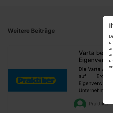
I
Weitere Beiträge
Di
um
an
Varta beant
an
Eigenverwa
un
v
Die Varta AG h
auf Eröffn
Eigenverwaltu
Unternehmen se
Praktiker