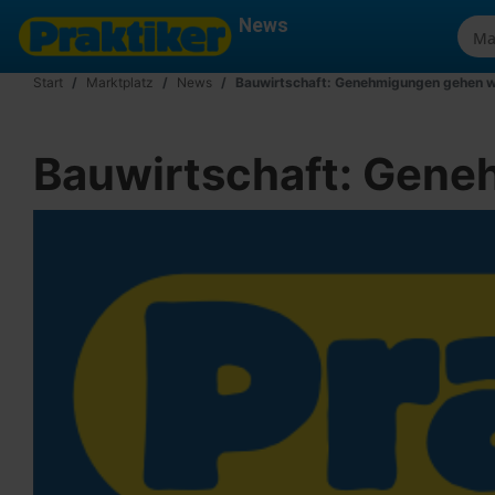
News
Start
Marktplatz
News
Bauwirtschaft: Genehmigungen gehen w
Bauwirtschaft: Gene