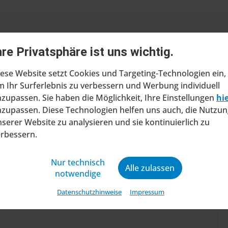
hre Privatsphäre ist uns wichtig.
ese Website setzt Cookies und Targeting-Technologien ein,
 Ihr Surferlebnis zu verbessern und Werbung individuell
zupassen. Sie haben die Möglichkeit, Ihre Einstellungen
hi
ragt Insolvenzverfahren in
zupassen. Diese Technologien helfen uns auch, die Nutzun
ltung
serer Website zu analysieren und sie kontinuierlich zu
erbessern.
at beim Amtsgericht Stuttgart einen Antrag
ung eines Insolvenzverfahrens in
Nur technisch
ng gestellt. Mit diesem Schritt will das
Alle zulassen
notwendige
ine wirtschaftliche Zukunft sic...
Datenschutzhinweise
Impressum
04.08.2026 .