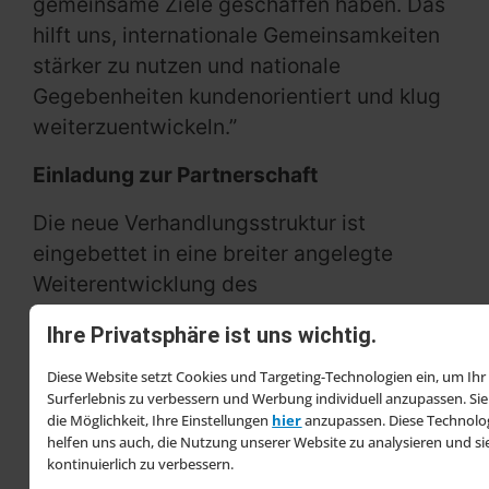
gemeinsame Ziele geschaffen haben. Das
hilft uns, internationale Gemeinsamkeiten
stärker zu nutzen und nationale
Gegebenheiten kundenorientiert und klug
weiterzuentwickeln.”
Einladung zur Partnerschaft
Die neue Verhandlungsstruktur ist
eingebettet in eine breiter angelegte
Weiterentwicklung des
Einzelhandelsgeschäfts. Parallel arbeitet
Ihre Privatsphäre ist uns wichtig.
Hagebau an einer neuen
Sortimentsstrategie, baut die Eigenmarken
Diese Website setzt Cookies und Targeting-Technologien ein, um Ihr
Surferlebnis zu verbessern und Werbung individuell anzupassen. Si
DEAL! und h-Marke aus und finalisiert die
die Möglichkeit, Ihre Einstellungen
hier
anzupassen. Diese Technolo
Konzeptmarkttypen. Neue Märkte in Föhr,
helfen uns auch, die Nutzung unserer Website zu analysieren und si
kontinuierlich zu verbessern.
Varel und Kappeln, der Beitritt des