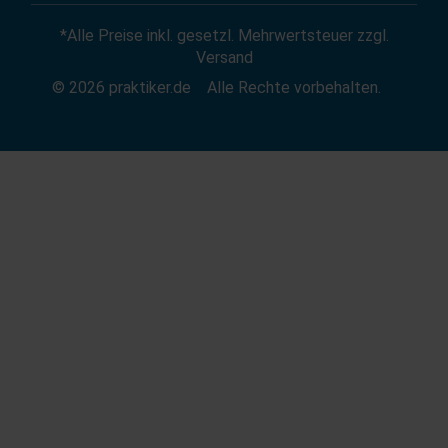
Als Händler verkaufen
Baumarktfinder
Widerrufsrecht
*Alle Preise inkl. gesetzl. Mehrwertsteuer zzgl.
Zum Händler-Login
Gutscheine
Widerruf erklären
Versand
Affiliate Partnerprogramm
News
© 2026 praktiker.de
Alle Rechte vorbehalten.
Kredit