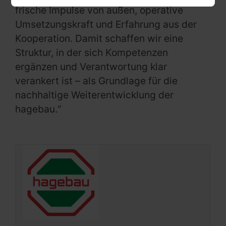
frische Impulse von außen, operative
Umsetzungskraft und Erfahrung aus der
Kooperation. Damit schaffen wir eine
Struktur, in der sich Kompetenzen
ergänzen und Verantwortung klar
verankert ist – als Grundlage für die
nachhaltige Weiterentwicklung der
hagebau.“