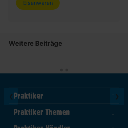
Eisenwaren
Weitere Beiträge
Praktiker
❮
❯
Über Uns
Praktiker Themen
Impressum
DIY Helden
AGB