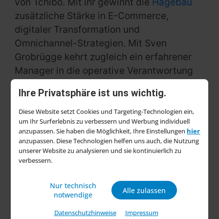
von Tchibo. Mit ihr gewinnt die
Hagebau
zusätzliche Stärke in E-Commerce,
digitaler Transformation und
Omnichannel-Strategien. Mit Sven
Grobrügge kehrt zugleich ein erfahrener
Manager in die operative Verantwortung
zurück, der das Unternehmen bereits aus
Ihre Privatsphäre ist uns wichtig.
seiner langjährigen Funktion als
Geschäftsführer Finanzen und Business
Diese Website setzt Cookies und Targeting-Technologien ein,
um Ihr Surferlebnis zu verbessern und Werbung individuell
Support bestens kennt.
anzupassen. Sie haben die Möglichkeit, Ihre Einstellungen
hier
anzupassen. Diese Technologien helfen uns auch, die Nutzung
„Mit der Berufung von Ines von Jagemann
unserer Website zu analysieren und sie kontinuierlich zu
und der Rückkehr von Sven Grobrügge
verbessern.
stellen wir die hagebau langfristig
Nur technisch
zukunftsfähig auf“, betont Robert
Alle zulassen
notwendige
Grieshofer, Vorsitzender des Aufsichtsrats.
Datenschutzhinweise
Impressum
„Die erweiterte Geschäftsführung vereint