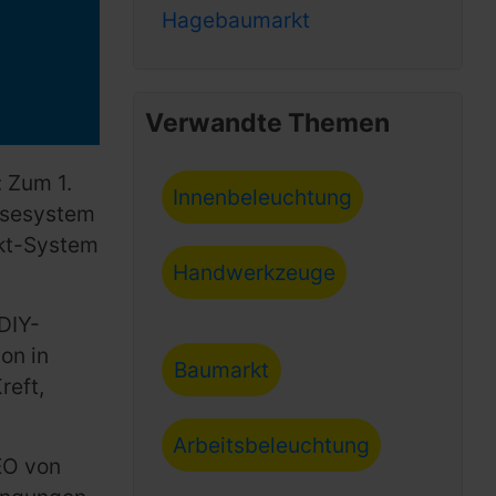
Hagebaumarkt
Verwandte Themen
 Zum 1.
Innenbeleuchtung
isesystem
rkt-System
Handwerkzeuge
DIY-
on in
Baumarkt
reft,
Arbeitsbeleuchtung
EO von