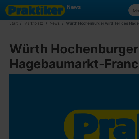
News
Start
Marktplatz
News
Würth Hochenburger wird Teil des Ha
Würth Hochenburger 
Hagebaumarkt-Franc