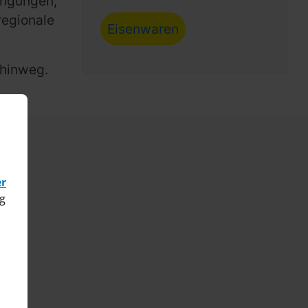
ingungen,
regionale
Eisenwaren
 hinweg.
er
g