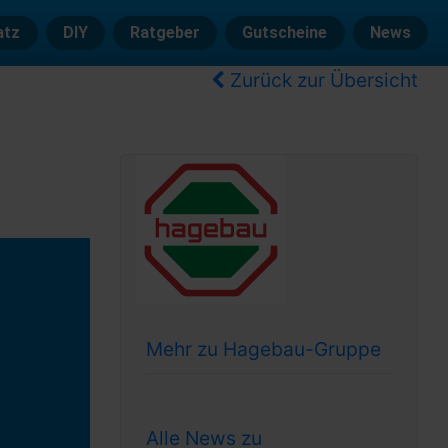
atz
DIY
Ratgeber
Gutscheine
News
Zurück zur Übersicht
Mehr zu Hagebau-Gruppe
Alle News zu