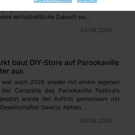
Datenschutzhinweise
Impressum
ng gestellt. Mit diesem Schritt will das
ine wirtschaftliche Zukunft sic...
04.08.2026 .
t baut DIY-Store auf Parookaville
ter aus
 war auch 2026 wieder mit einem eigenen
 der Campsite des Parookaville Festivals
gesetzt wurde der Auftritt gemeinsam mit
esellschafter Swertz. Neben...
04.08.2026 .