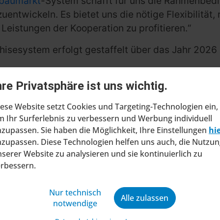
baumarkt
-System schafft für uns die Rahmenbed
ntwickeln. Es bietet uns die nötige Flexibilität, 
Leistungen der Kooperation zu profitieren.“
hisesystem erfolgt gestaffelt über das Jahr 2026
hre Privatsphäre ist uns wichtig.
ese Website setzt Cookies und Targeting-Technologien ein,
 Ihr Surferlebnis zu verbessern und Werbung individuell
zupassen. Sie haben die Möglichkeit, Ihre Einstellungen
hi
zupassen. Diese Technologien helfen uns auch, die Nutzun
serer Website zu analysieren und sie kontinuierlich zu
erbessern.
ragt Insolvenzverfahren in
ltung
Nur technisch
Alle zulassen
notwendige
at beim Amtsgericht Stuttgart einen Antrag
ung eines Insolvenzverfahrens in