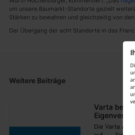
Würth Hochenburger, kommentiert: „Das
hage
um unsere Baumarkt-Standorte gezielt weiterzue
Stärken zu bewahren und gleichzeitig von den 
Der Übergang der acht Standorte in das Franc
I
Di
um
an
Weitere Beiträge
an
un
v
Varta beant
Eigenverwa
Die Varta AG h
auf Eröffn