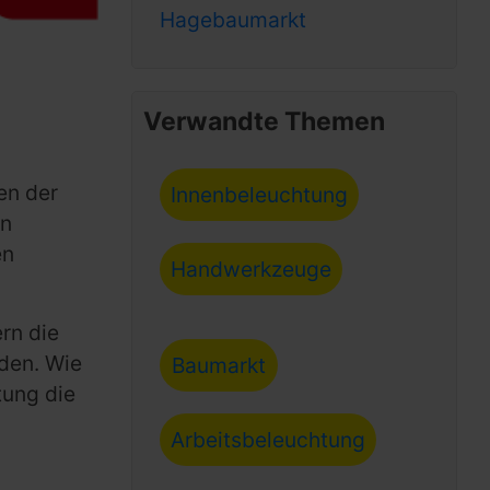
Hagebaumarkt
Verwandte Themen
en der
Innenbeleuchtung
en
en
Handwerkzeuge
rn die
den. Wie
Baumarkt
tung die
Arbeitsbeleuchtung