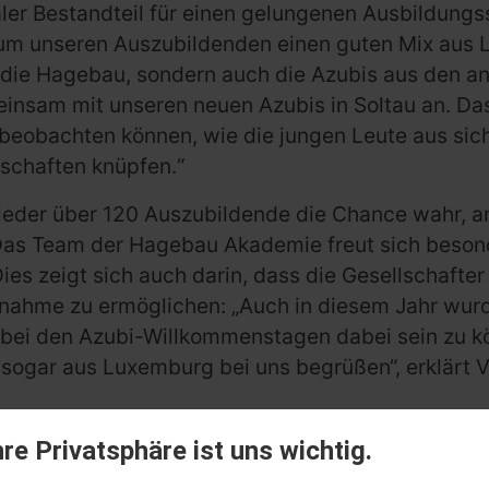
raler Bestandteil für einen gelungenen Ausbildungss
 um unseren Auszubildenden einen guten Mix aus 
r die Hagebau, sondern auch die Azubis aus den a
insam mit unseren neuen Azubis in Soltau an. Das
 beobachten können, wie die jungen Leute aus sic
chaften knüpfen.“
wieder über 120 Auszubildende die Chance wahr, a
Das Team der Hagebau Akademie freut sich beson
es zeigt sich auch darin, dass die Gesellschafter
lnahme zu ermöglichen: „Auch in diesem Jahr wur
bei den Azubi-Willkommenstagen dabei sein zu k
sogar aus Luxemburg bei uns begrüßen“, erklärt 
chslungsreiches und lehrreiches Programm gebo
hre Privatsphäre ist uns wichtig.
en zählten zu den Höhepunkten des ersten Tages