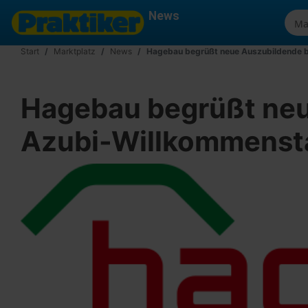
News
Start
Marktplatz
News
Hagebau begrüßt neue Auszubildende 
Hagebau begrüßt neu
Azubi-Willkommenst