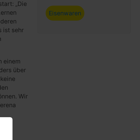
tart: „Die
Lernen
Eisenwaren
nderen
 ist sehr
h
n einem
ders über
 keine
den
önnen. Wir
Verena
ten.
 ein