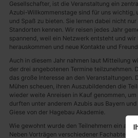
Gesellschafter, ist die Veranstaltung ein zent
Azubi-Willkommenstage sind für uns wichtig,
und Spaß zu bieten. Sie lernen dabei nicht nu
Standorten kennen. Wir reisen jedes Jahr geme
spannend, weil ein Netzwerk entsteht und wir
herauskommen und neue Kontakte und Freunds
Auch in diesem Jahr nahmen laut Mitteilung 
der drei angebotenen Termine teilzunehmen. 
das große Interesse an den Veranstaltungen. Di
Mühen scheuen, ihren Auszubildenden die Tei
wieder weite Anreisen in Kauf genommen, um 
durften unter anderem Azubis aus Bayern und 
Giese von der Hagebau Akademie.
Wie gewohnt wurde den Teilnehmern ein abwe
I
Neben Vorträgen verschiedener Fachabteilung