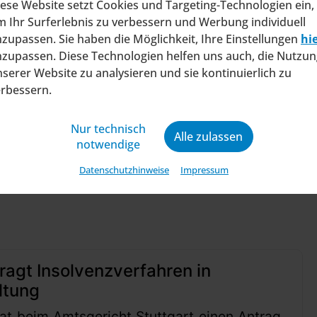
ese Website setzt Cookies und Targeting-Technologien ein,
e Rallye quer durch die Soltauer Zentrale, bei de
 Ihr Surferlebnis zu verbessern und Werbung individuell
ordergrund standen. Der Tag endete mit einem A
zupassen. Sie haben die Möglichkeit, Ihre Einstellungen
hi
hotel des Heide Park Resorts. Der zweite Veranst
zupassen. Diese Technologien helfen uns auch, die Nutzun
e Auszubildenden verbrachten den Tag im Heide P
serer Website zu analysieren und sie kontinuierlich zu
erbessern.
Nur technisch
Alle zulassen
notwendige
Datenschutzhinweise
Impressum
ragt Insolvenzverfahren in
ltung
at beim Amtsgericht Stuttgart einen Antrag