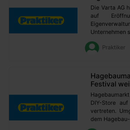
Die Varta AG h
auf Eröffn
Eigenverwaltu
Unternehmen se
Praktiker
Hagebaumark
Festival wei
Hagebaumarkt
DIY-Store auf
vertreten. Um
dem Hagebau-G