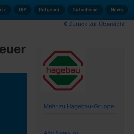
atz
DIY
Ratgeber
Gutscheine
News
Zurück zur Übersicht
neuer
Mehr zu Hagebau-Gruppe
Alle News zu