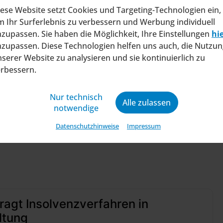
ese Website setzt Cookies und Targeting-Technologien ein,
alplanung schneller, effizienter und zugleich
 Ihr Surferlebnis zu verbessern und Werbung individuell
 Fläche.“
zupassen. Sie haben die Möglichkeit, Ihre Einstellungen
hi
zupassen. Diese Technologien helfen uns auch, die Nutzun
gitale Infrastruktur und schafft die Grundlage für
serer Website zu analysieren und sie kontinuierlich zu
dungen und eine zukunftsorientierte Marktsteueru
erbessern.
Nur technisch
Alle zulassen
notwendige
Datenschutzhinweise
Impressum
ragt Insolvenzverfahren in
ltung