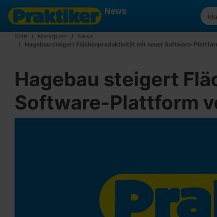
News
Start
Marktplatz
News
Hagebau steigert Flächenproduktivität mit neuer Software-Plattfo
Hagebau steigert Flä
Software-Plattform 