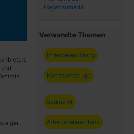
Hagebaumarkt
Verwandte Themen
Innenbeleuchtung
eanbieters
n und
Handwerkzeuge
Zentrale
Baumarkt
Arbeitsbeleuchtung
steigert