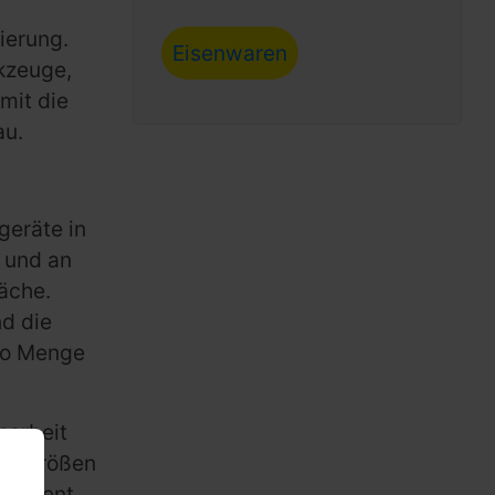
ierung.
Eisenwaren
rkzeuge,
mit die
au.
geräte in
 und an
läche.
d die
 so Menge
narbeit
arktgrößen
nagement