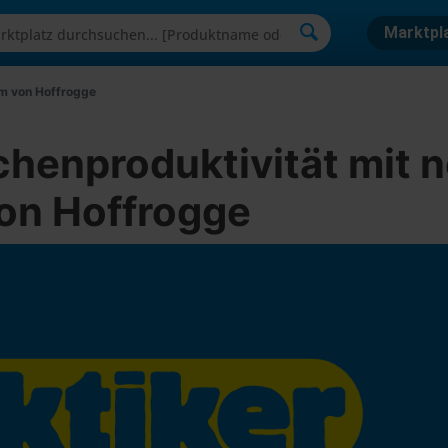
Marktpl
rm von Hoffrogge
chenproduktivität mit 
von Hoffrogge