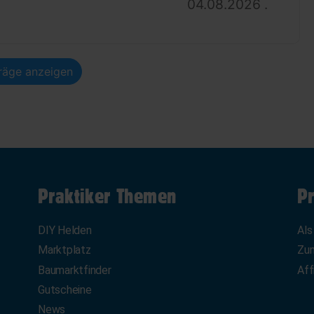
04.08.2026 .
träge anzeigen
Praktiker Themen
Pr
DIY Helden
Als
Marktplatz
Zum
Baumarktfinder
Aff
Gutscheine
News